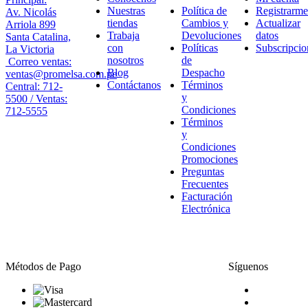
Nuestras
Política de
Registrarme
Av. Nicolás
tiendas
Cambios y
Actualizar
Arriola 899
Trabaja
Devoluciones
datos
Santa Catalina,
con
Políticas
Subscripcio
La Victoria
nosotros
de
Correo ventas:
Blog
Despacho
ventas@promelsa.com.pe
Contáctanos
Términos
Central: 712-
y
5500 / Ventas:
Condiciones
712-5555
Términos
y
Condiciones
Promociones
Preguntas
Frecuentes
Facturación
Electrónica
Métodos de Pago
Síguenos