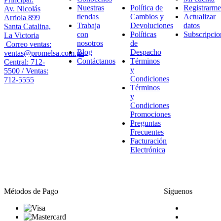
Nuestras
Política de
Registrarme
Av. Nicolás
tiendas
Cambios y
Actualizar
Arriola 899
Trabaja
Devoluciones
datos
Santa Catalina,
con
Políticas
Subscripcio
La Victoria
nosotros
de
Correo ventas:
Blog
Despacho
ventas@promelsa.com.pe
Contáctanos
Términos
Central: 712-
y
5500 / Ventas:
Condiciones
712-5555
Términos
y
Condiciones
Promociones
Preguntas
Frecuentes
Facturación
Electrónica
Métodos de Pago
Síguenos