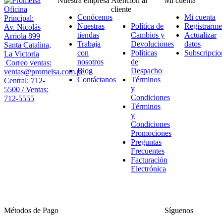
Nuestra empresa
Atención al
Mi cuenta
Oficina
cliente
Conócenos
Mi cuenta
Principal:
Nuestras
Política de
Registrarme
Av. Nicolás
tiendas
Cambios y
Actualizar
Arriola 899
Trabaja
Devoluciones
datos
Santa Catalina,
con
Políticas
Subscripcio
La Victoria
nosotros
de
Correo ventas:
Blog
Despacho
ventas@promelsa.com.pe
Contáctanos
Términos
Central: 712-
y
5500 / Ventas:
Condiciones
712-5555
Términos
y
Condiciones
Promociones
Preguntas
Frecuentes
Facturación
Electrónica
Métodos de Pago
Síguenos