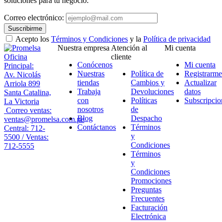
soluciones para tu negocio.
Correo electrónico:
Suscribirme
Acepto los
Términos y Condiciones
y la
Política de privacidad
Nuestra empresa
Atención al
Mi cuenta
Oficina
cliente
Conócenos
Mi cuenta
Principal:
Nuestras
Política de
Registrarme
Av. Nicolás
tiendas
Cambios y
Actualizar
Arriola 899
Trabaja
Devoluciones
datos
Santa Catalina,
con
Políticas
Subscripcio
La Victoria
nosotros
de
Correo ventas:
Blog
Despacho
ventas@promelsa.com.pe
Contáctanos
Términos
Central: 712-
y
5500 / Ventas:
Condiciones
712-5555
Términos
y
Condiciones
Promociones
Preguntas
Frecuentes
Facturación
Electrónica