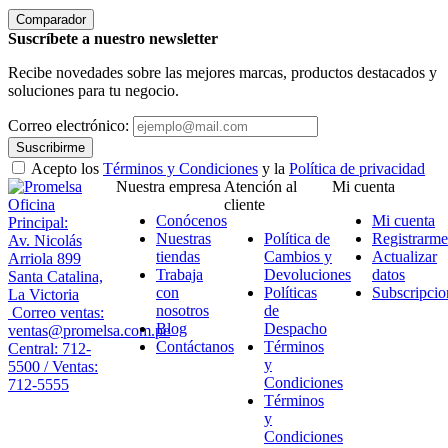
Comparador
Suscríbete a nuestro newsletter
Recibe novedades sobre las mejores marcas, productos destacados y
soluciones para tu negocio.
Correo electrónico:
Suscribirme
Acepto los
Términos y Condiciones
y la
Política de privacidad
Nuestra empresa
Atención al
Mi cuenta
Oficina
cliente
Conócenos
Mi cuenta
Principal:
Nuestras
Política de
Registrarme
Av. Nicolás
tiendas
Cambios y
Actualizar
Arriola 899
Trabaja
Devoluciones
datos
Santa Catalina,
con
Políticas
Subscripcio
La Victoria
nosotros
de
Correo ventas:
Blog
Despacho
ventas@promelsa.com.pe
Contáctanos
Términos
Central: 712-
y
5500 / Ventas:
Condiciones
712-5555
Términos
y
Condiciones