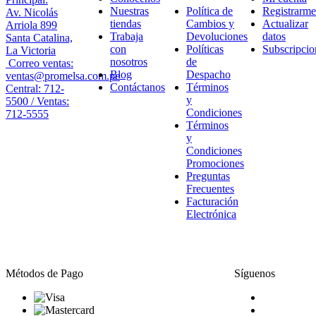
Nuestras
Política de
Registrarme
Av. Nicolás
tiendas
Cambios y
Actualizar
Arriola 899
Trabaja
Devoluciones
datos
Santa Catalina,
con
Políticas
Subscripcio
La Victoria
nosotros
de
Correo ventas:
Blog
Despacho
ventas@promelsa.com.pe
Contáctanos
Términos
Central: 712-
y
5500 / Ventas:
Condiciones
712-5555
Términos
y
Condiciones
Promociones
Preguntas
Frecuentes
Facturación
Electrónica
Métodos de Pago
Síguenos