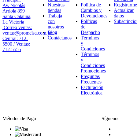
Nuestras
Política de
Registrarme
Av. Nicolás
tiendas
Cambios y
Actualizar
Arriola 899
Trabaja
Devoluciones
datos
Santa Catalina,
con
Políticas
Subscripcio
La Victoria
nosotros
de
Correo ventas:
Blog
Despacho
ventas@promelsa.com.pe
Contáctanos
Términos
Central: 712-
y
5500 / Ventas:
Condiciones
712-5555
Términos
y
Condiciones
Promociones
Preguntas
Frecuentes
Facturación
Electrónica
Métodos de Pago
Síguenos