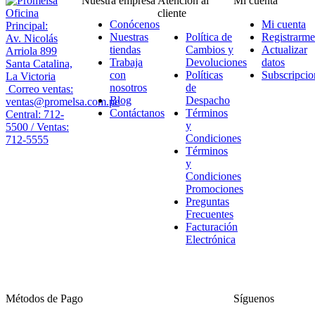
Nuestra empresa
Atención al
Mi cuenta
Oficina
cliente
Conócenos
Mi cuenta
Principal:
Nuestras
Política de
Registrarme
Av. Nicolás
tiendas
Cambios y
Actualizar
Arriola 899
Trabaja
Devoluciones
datos
Santa Catalina,
con
Políticas
Subscripcio
La Victoria
nosotros
de
Correo ventas:
Blog
Despacho
ventas@promelsa.com.pe
Contáctanos
Términos
Central: 712-
y
5500 / Ventas:
Condiciones
712-5555
Términos
y
Condiciones
Promociones
Preguntas
Frecuentes
Facturación
Electrónica
Métodos de Pago
Síguenos