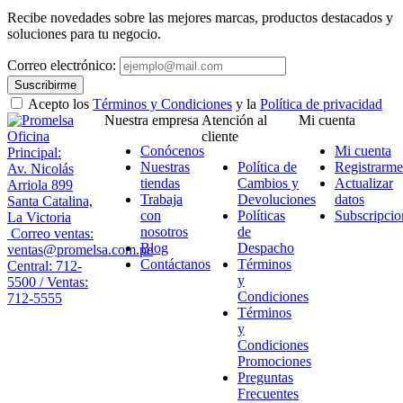
Recibe novedades sobre las mejores marcas, productos destacados y
soluciones para tu negocio.
Correo electrónico:
Suscribirme
Acepto los
Términos y Condiciones
y la
Política de privacidad
Nuestra empresa
Atención al
Mi cuenta
Oficina
cliente
Conócenos
Mi cuenta
Principal:
Nuestras
Política de
Registrarme
Av. Nicolás
tiendas
Cambios y
Actualizar
Arriola 899
Trabaja
Devoluciones
datos
Santa Catalina,
con
Políticas
Subscripcio
La Victoria
nosotros
de
Correo ventas:
Blog
Despacho
ventas@promelsa.com.pe
Contáctanos
Términos
Central: 712-
y
5500 / Ventas:
Condiciones
712-5555
Términos
y
Condiciones
Promociones
Preguntas
Frecuentes