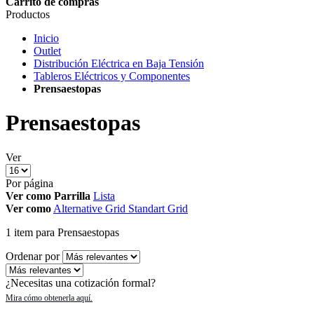
Carrito de compras
Productos
Inicio
Outlet
Distribución Eléctrica en Baja Tensión
Tableros Eléctricos y Componentes
Prensaestopas
Prensaestopas
Ver
Por página
Ver como
Parrilla
Lista
Ver como
Alternative Grid
Standart Grid
1
item
para Prensaestopas
Ordenar por
¿Necesitas una cotización formal?