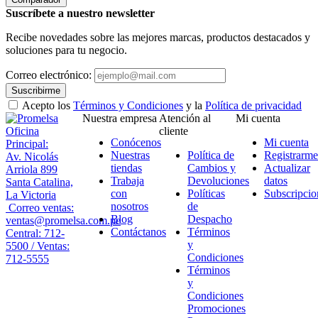
Suscríbete a nuestro newsletter
Recibe novedades sobre las mejores marcas, productos destacados y
soluciones para tu negocio.
Correo electrónico:
Suscribirme
Acepto los
Términos y Condiciones
y la
Política de privacidad
Nuestra empresa
Atención al
Mi cuenta
Oficina
cliente
Conócenos
Mi cuenta
Principal:
Nuestras
Política de
Registrarme
Av. Nicolás
tiendas
Cambios y
Actualizar
Arriola 899
Trabaja
Devoluciones
datos
Santa Catalina,
con
Políticas
Subscripcio
La Victoria
nosotros
de
Correo ventas:
Blog
Despacho
ventas@promelsa.com.pe
Contáctanos
Términos
Central: 712-
y
5500 / Ventas:
Condiciones
712-5555
Términos
y
Condiciones
Promociones