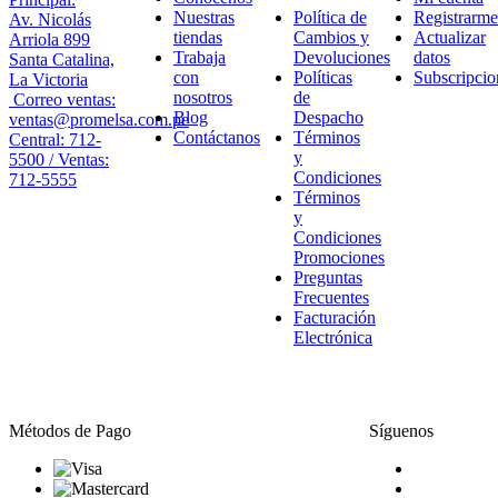
Nuestras
Política de
Registrarme
Av. Nicolás
tiendas
Cambios y
Actualizar
Arriola 899
Trabaja
Devoluciones
datos
Santa Catalina,
con
Políticas
Subscripcio
La Victoria
nosotros
de
Correo ventas:
Blog
Despacho
ventas@promelsa.com.pe
Contáctanos
Términos
Central: 712-
y
5500 / Ventas:
Condiciones
712-5555
Términos
y
Condiciones
Promociones
Preguntas
Frecuentes
Facturación
Electrónica
Métodos de Pago
Síguenos