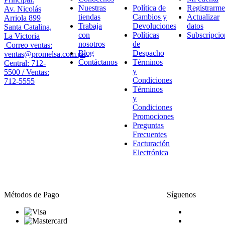
Nuestras
Política de
Registrarme
Av. Nicolás
tiendas
Cambios y
Actualizar
Arriola 899
Trabaja
Devoluciones
datos
Santa Catalina,
con
Políticas
Subscripcio
La Victoria
nosotros
de
Correo ventas:
Blog
Despacho
ventas@promelsa.com.pe
Contáctanos
Términos
Central: 712-
y
5500 / Ventas:
Condiciones
712-5555
Términos
y
Condiciones
Promociones
Preguntas
Frecuentes
Facturación
Electrónica
Métodos de Pago
Síguenos