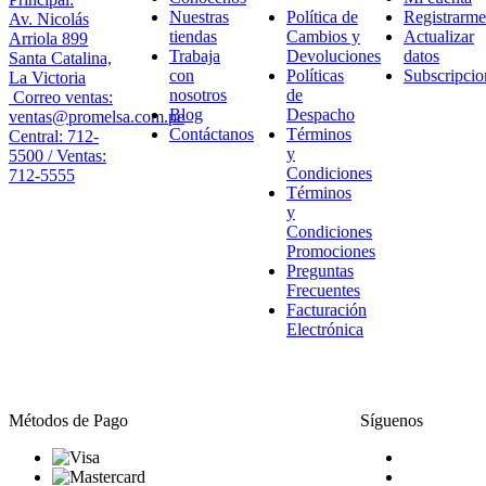
Nuestras
Política de
Registrarme
Av. Nicolás
tiendas
Cambios y
Actualizar
Arriola 899
Trabaja
Devoluciones
datos
Santa Catalina,
con
Políticas
Subscripcio
La Victoria
nosotros
de
Correo ventas:
Blog
Despacho
ventas@promelsa.com.pe
Contáctanos
Términos
Central: 712-
y
5500 / Ventas:
Condiciones
712-5555
Términos
y
Condiciones
Promociones
Preguntas
Frecuentes
Facturación
Electrónica
Métodos de Pago
Síguenos