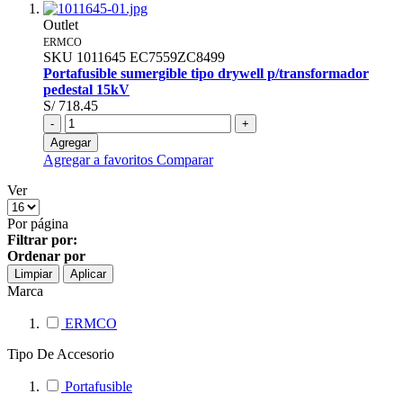
Outlet
ERMCO
SKU
1011645
EC7559ZC8499
Portafusible sumergible tipo drywell p/transformador
pedestal 15kV
S/ 718.45
-
+
Agregar
Agregar a favoritos
Comparar
Ver
Por página
Filtrar por:
Ordenar por
Limpiar
Aplicar
Marca
ERMCO
Tipo De Accesorio
Portafusible