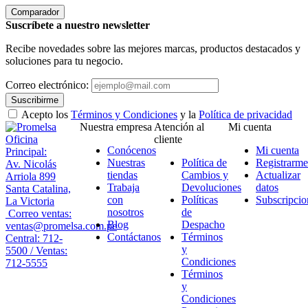
Comparador
Suscríbete a nuestro newsletter
Recibe novedades sobre las mejores marcas, productos destacados y
soluciones para tu negocio.
Correo electrónico:
Suscribirme
Acepto los
Términos y Condiciones
y la
Política de privacidad
Nuestra empresa
Atención al
Mi cuenta
Oficina
cliente
Conócenos
Mi cuenta
Principal:
Nuestras
Política de
Registrarme
Av. Nicolás
tiendas
Cambios y
Actualizar
Arriola 899
Trabaja
Devoluciones
datos
Santa Catalina,
con
Políticas
Subscripcio
La Victoria
nosotros
de
Correo ventas:
Blog
Despacho
ventas@promelsa.com.pe
Contáctanos
Términos
Central: 712-
y
5500 / Ventas:
Condiciones
712-5555
Términos
y
Condiciones