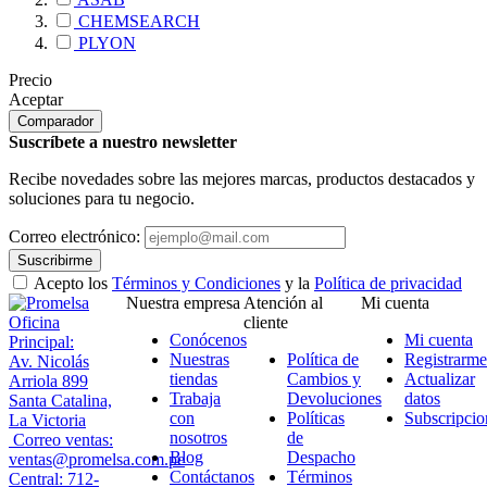
CHEMSEARCH
PLYON
Precio
Aceptar
Comparador
Suscríbete a nuestro newsletter
Recibe novedades sobre las mejores marcas, productos destacados y
soluciones para tu negocio.
Correo electrónico:
Suscribirme
Acepto los
Términos y Condiciones
y la
Política de privacidad
Nuestra empresa
Atención al
Mi cuenta
Oficina
cliente
Conócenos
Mi cuenta
Principal:
Nuestras
Política de
Registrarme
Av. Nicolás
tiendas
Cambios y
Actualizar
Arriola 899
Trabaja
Devoluciones
datos
Santa Catalina,
con
Políticas
Subscripcio
La Victoria
nosotros
de
Correo ventas:
Blog
Despacho
ventas@promelsa.com.pe
Contáctanos
Términos
Central: 712-