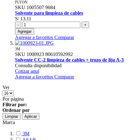
PLYON
SKU
1005507
9684
Solvente para limpieza de cables
S/ 13.11
-
+
Agregar
Agregar a favoritos
Comparar
3M
SKU
1000923
80610592992
Solvente CC-2 limpieza de cables + trozo de lija A-3
Consulta disponibilidad
Cotizar aquí
Agregar a favoritos
Comparar
Ver
Por página
Filtrar por:
Ordenar por
Limpiar
Aplicar
Marca
3M
ASAB