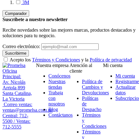
3M
Comparador
Suscríbete a nuestro newsletter
Recibe novedades sobre las mejores marcas, productos destacados y
soluciones para tu negocio.
Correo electrónico:
Suscribirme
Acepto los
Términos y Condiciones
y la
Política de privacidad
Nuestra empresa
Atención al
Mi cuenta
Oficina
cliente
Conócenos
Mi cuenta
Principal:
Nuestras
Política de
Registrarme
Av. Nicolás
tiendas
Cambios y
Actualizar
Arriola 899
Trabaja
Devoluciones
datos
Santa Catalina,
con
Políticas
Subscripcio
La Victoria
nosotros
de
Correo ventas:
Blog
Despacho
ventas@promelsa.com.pe
Contáctanos
Términos
Central: 712-
y
5500 / Ventas:
Condiciones
712-5555
Términos
y