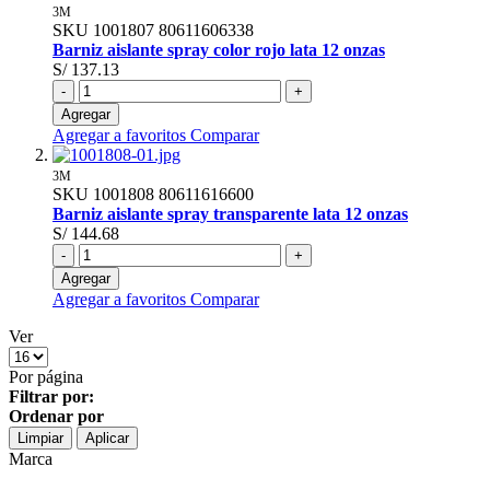
3M
SKU
1001807
80611606338
Barniz aislante spray color rojo lata 12 onzas
S/ 137.13
-
+
Agregar
Agregar a favoritos
Comparar
3M
SKU
1001808
80611616600
Barniz aislante spray transparente lata 12 onzas
S/ 144.68
-
+
Agregar
Agregar a favoritos
Comparar
Ver
Por página
Filtrar por:
Ordenar por
Limpiar
Aplicar
Marca