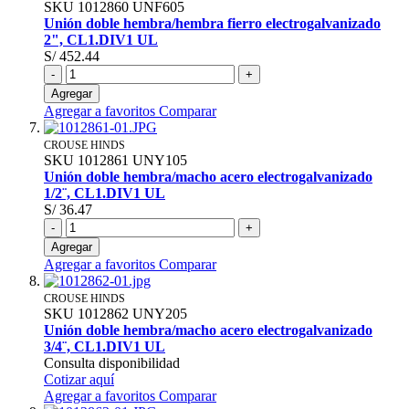
SKU
1012860
UNF605
Unión doble hembra/hembra fierro electrogalvanizado
2", CL1.DIV1 UL
S/ 452.44
-
+
Agregar
Agregar a favoritos
Comparar
CROUSE HINDS
SKU
1012861
UNY105
Unión doble hembra/macho acero electrogalvanizado
1/2¨, CL1.DIV1 UL
S/ 36.47
-
+
Agregar
Agregar a favoritos
Comparar
CROUSE HINDS
SKU
1012862
UNY205
Unión doble hembra/macho acero electrogalvanizado
3/4¨, CL1.DIV1 UL
Consulta disponibilidad
Cotizar aquí
Agregar a favoritos
Comparar