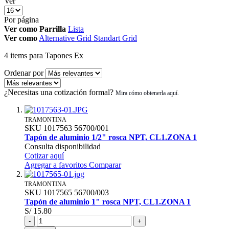
Ver
Por página
Ver como
Parrilla
Lista
Ver como
Alternative Grid
Standart Grid
4
items
para Tapones Ex
Ordenar por
¿Necesitas una cotización formal?
TRAMONTINA
SKU
1017563
56700/001
Tapón de aluminio 1/2" rosca NPT, CL1.ZONA 1
Consulta disponibilidad
Cotizar aquí
Agregar a favoritos
Comparar
TRAMONTINA
SKU
1017565
56700/003
Tapón de aluminio 1" rosca NPT, CL1.ZONA 1
S/ 15.80
-
+