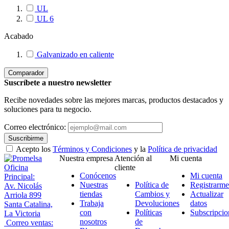
UL
UL 6
Acabado
Galvanizado en caliente
Comparador
Suscríbete a nuestro newsletter
Recibe novedades sobre las mejores marcas, productos destacados y
soluciones para tu negocio.
Correo electrónico:
Suscribirme
Acepto los
Términos y Condiciones
y la
Política de privacidad
Nuestra empresa
Atención al
Mi cuenta
Oficina
cliente
Conócenos
Mi cuenta
Principal:
Nuestras
Política de
Registrarme
Av. Nicolás
tiendas
Cambios y
Actualizar
Arriola 899
Trabaja
Devoluciones
datos
Santa Catalina,
con
Políticas
Subscripcio
La Victoria
nosotros
de
Correo ventas: