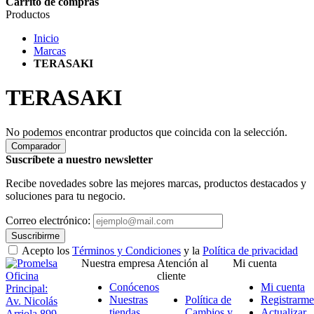
Carrito de compras
Productos
Inicio
Marcas
TERASAKI
TERASAKI
No podemos encontrar productos que coincida con la selección.
Comparador
Suscríbete a nuestro newsletter
Recibe novedades sobre las mejores marcas, productos destacados y
soluciones para tu negocio.
Correo electrónico:
Suscribirme
Acepto los
Términos y Condiciones
y la
Política de privacidad
Nuestra empresa
Atención al
Mi cuenta
Oficina
cliente
Conócenos
Mi cuenta
Principal:
Nuestras
Política de
Registrarme
Av. Nicolás
tiendas
Cambios y
Actualizar
Arriola 899