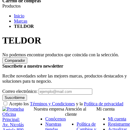
Carrito de compras
Productos
Inicio
Marcas
TELDOR
TELDOR
No podemos encontrar productos que coincida con la selección.
Comparador
Suscríbete a nuestro newsletter
Recibe novedades sobre las mejores marcas, productos destacados y
soluciones para tu negocio.
Correo electrónico:
Suscribirme
Acepto los
Términos y Condiciones
y la
Política de privacidad
Nuestra empresa
Atención al
Mi cuenta
Oficina
cliente
Conócenos
Mi cuenta
Principal:
Nuestras
Política de
Registrarme
Av. Nicolás
tiendas
Cambios y
Actualizar
Arriola 899