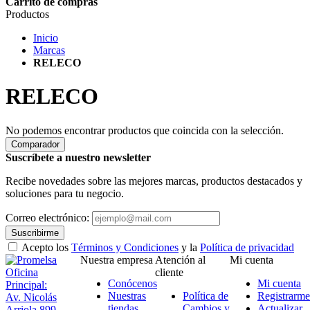
Carrito de compras
Productos
Inicio
Marcas
RELECO
RELECO
No podemos encontrar productos que coincida con la selección.
Comparador
Suscríbete a nuestro newsletter
Recibe novedades sobre las mejores marcas, productos destacados y
soluciones para tu negocio.
Correo electrónico:
Suscribirme
Acepto los
Términos y Condiciones
y la
Política de privacidad
Nuestra empresa
Atención al
Mi cuenta
Oficina
cliente
Conócenos
Mi cuenta
Principal:
Nuestras
Política de
Registrarme
Av. Nicolás
tiendas
Cambios y
Actualizar
Arriola 899