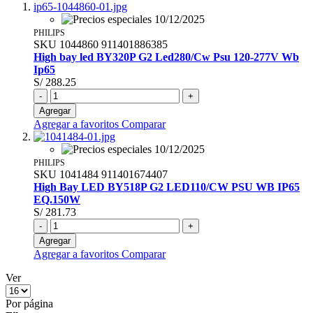
PHILIPS
SKU
1044860
911401886385
High bay led BY320P G2 Led280/Cw Psu 120-277V Wb
Ip65
S/ 288.25
-
+
Agregar
Agregar a favoritos
Comparar
PHILIPS
SKU
1041484
911401674407
High Bay LED BY518P G2 LED110/CW PSU WB IP65
EQ.150W
S/ 281.73
-
+
Agregar
Agregar a favoritos
Comparar
Ver
Por página