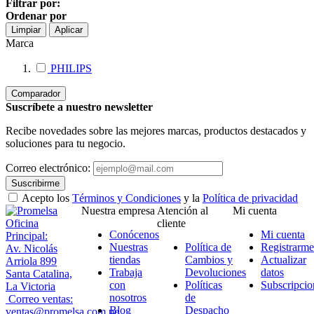
Filtrar por:
Ordenar por
Limpiar
Aplicar
Marca
PHILIPS
Comparador
Suscríbete a nuestro newsletter
Recibe novedades sobre las mejores marcas, productos destacados y
soluciones para tu negocio.
Correo electrónico:
Suscribirme
Acepto los
Términos y Condiciones
y la
Política de privacidad
Nuestra empresa
Atención al
Mi cuenta
Oficina
cliente
Conócenos
Mi cuenta
Principal:
Nuestras
Política de
Registrarme
Av. Nicolás
tiendas
Cambios y
Actualizar
Arriola 899
Trabaja
Devoluciones
datos
Santa Catalina,
con
Políticas
Subscripcio
La Victoria
nosotros
de
Correo ventas:
Blog
Despacho
ventas@promelsa.com.pe