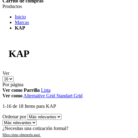
Carrito de compras
Productos
Inicio
Marcas
KAP
KAP
Ver
Por página
Ver como
Parrilla
Lista
Ver como
Alternative Grid
Standart Grid
1
-
16
de
18
Items
para KAP
Ordenar por
¿Necesitas una cotización formal?