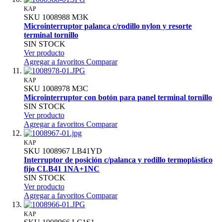
KAP
SKU
1008988
M3K
Microinterruptor palanca c/rodillo nylon y resorte
terminal tornillo
SIN STOCK
Ver producto
Agregar a favoritos
Comparar
KAP
SKU
1008978
M3C
Microinterruptor con botón para panel terminal tornillo
SIN STOCK
Ver producto
Agregar a favoritos
Comparar
KAP
SKU
1008967
LB41YD
Interruptor de posición c/palanca y rodillo termoplástico
fijo CLB41 1NA+1NC
SIN STOCK
Ver producto
Agregar a favoritos
Comparar
KAP