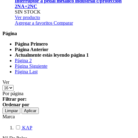
Interruptor a pedal metálico industrial c/protección
2NA+2NC
SIN STOCK
Ver producto
Agregar a favoritos
Comparar
Página
Página
Primero
Página
Anterior
Actualmente estás leyendo página
1
Página
2
Página
Siguiente
Página
Last
Ver
Por página
Filtrar por:
Ordenar por
Limpiar
Aplicar
Marca
KAP