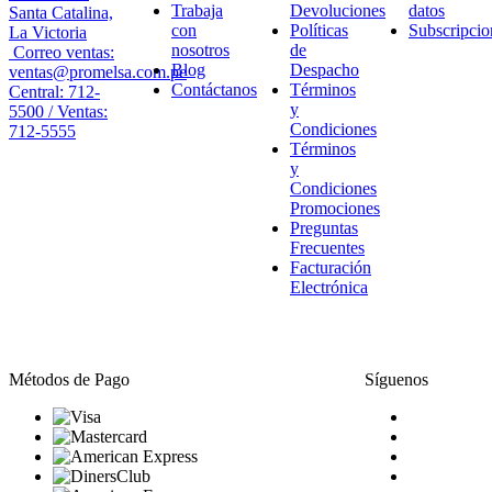
Trabaja
Devoluciones
datos
Santa Catalina,
con
Políticas
Subscripcio
La Victoria
nosotros
de
Correo ventas:
Blog
Despacho
ventas@promelsa.com.pe
Contáctanos
Términos
Central: 712-
y
5500 / Ventas:
Condiciones
712-5555
Términos
y
Condiciones
Promociones
Preguntas
Frecuentes
Facturación
Electrónica
Métodos de Pago
Síguenos