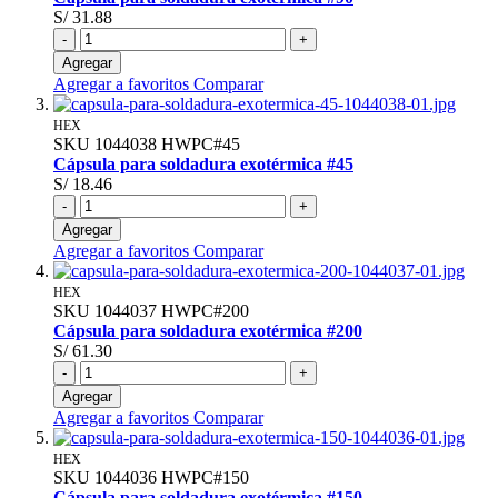
S/ 31.88
-
+
Agregar
Agregar a favoritos
Comparar
HEX
SKU
1044038
HWPC#45
Cápsula para soldadura exotérmica #45
S/ 18.46
-
+
Agregar
Agregar a favoritos
Comparar
HEX
SKU
1044037
HWPC#200
Cápsula para soldadura exotérmica #200
S/ 61.30
-
+
Agregar
Agregar a favoritos
Comparar
HEX
SKU
1044036
HWPC#150
Cápsula para soldadura exotérmica #150