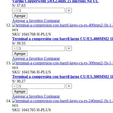
Varilla Copperweld 5/8X2.4mts 25 microns No UL
S/ 37.63
-
+
Agregar
Agregar a favoritos
Comparar
HEX
SKU
1041768
H-PLUS
Terminal a compresión con barril largo CU/ES.400MM2 
S/ 39.55
-
+
Agregar
Agregar a favoritos
Comparar
HEX
SKU
1041766
H-PLUS
Terminal a compresión con barril largo CU/ES.300MM2 
S/ 30.27
-
+
Agregar
Agregar a favoritos
Comparar
HEX
SKU
1041765
H-PLUS