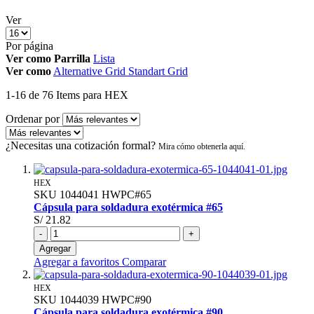
Ver
Por página
Ver como
Parrilla
Lista
Ver como
Alternative Grid
Standart Grid
1
-
16
de
76
Items
para HEX
Ordenar por
¿Necesitas una cotización formal?
HEX
SKU
1044041
HWPC#65
Cápsula para soldadura exotérmica #65
S/ 21.82
-
+
Agregar
Agregar a favoritos
Comparar
HEX
SKU
1044039
HWPC#90
Cápsula para soldadura exotérmica #90