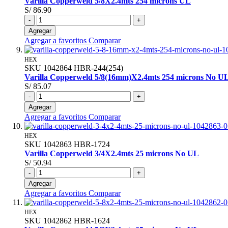
Varilla Copperweld 5/8X2.4mts 254 microns UL
S/ 86.90
-
+
Agregar
Agregar a favoritos
Comparar
HEX
SKU
1042864
HBR-244(254)
Varilla Copperweld 5/8(16mm)X2.4mts 254 microns No U
S/ 85.07
-
+
Agregar
Agregar a favoritos
Comparar
HEX
SKU
1042863
HBR-1724
Varilla Copperweld 3/4X2.4mts 25 microns No UL
S/ 50.94
-
+
Agregar
Agregar a favoritos
Comparar
HEX
SKU
1042862
HBR-1624