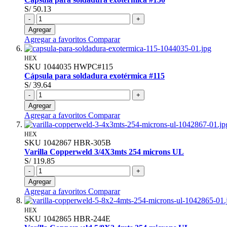
S/ 50.13
-
+
Agregar
Agregar a favoritos
Comparar
HEX
SKU
1044035
HWPC#115
Cápsula para soldadura exotérmica #115
S/ 39.64
-
+
Agregar
Agregar a favoritos
Comparar
HEX
SKU
1042867
HBR-305B
Varilla Copperweld 3/4X3mts 254 microns UL
S/ 119.85
-
+
Agregar
Agregar a favoritos
Comparar
HEX
SKU
1042865
HBR-244E