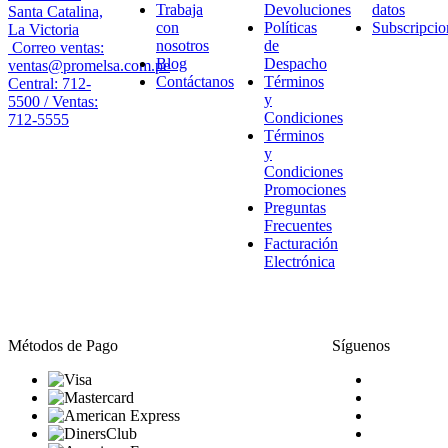
Trabaja
Devoluciones
datos
Santa Catalina,
con
Políticas
Subscripcio
La Victoria
nosotros
de
Correo ventas:
Blog
Despacho
ventas@promelsa.com.pe
Contáctanos
Términos
Central: 712-
y
5500 / Ventas:
Condiciones
712-5555
Términos
y
Condiciones
Promociones
Preguntas
Frecuentes
Facturación
Electrónica
Métodos de Pago
Síguenos