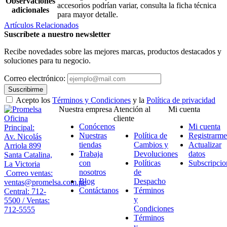
Observaciones
accesorios podrían variar, consulta la ficha técnica
adicionales
para mayor detalle.
Artículos Relacionados
Suscríbete a nuestro newsletter
Recibe novedades sobre las mejores marcas, productos destacados y
soluciones para tu negocio.
Correo electrónico:
Suscribirme
Acepto los
Términos y Condiciones
y la
Política de privacidad
Nuestra empresa
Atención al
Mi cuenta
Oficina
cliente
Conócenos
Mi cuenta
Principal:
Nuestras
Política de
Registrarme
Av. Nicolás
tiendas
Cambios y
Actualizar
Arriola 899
Trabaja
Devoluciones
datos
Santa Catalina,
con
Políticas
Subscripcio
La Victoria
nosotros
de
Correo ventas:
Blog
Despacho
ventas@promelsa.com.pe
Contáctanos
Términos
Central: 712-
y
5500 / Ventas:
Condiciones
712-5555
Términos
y