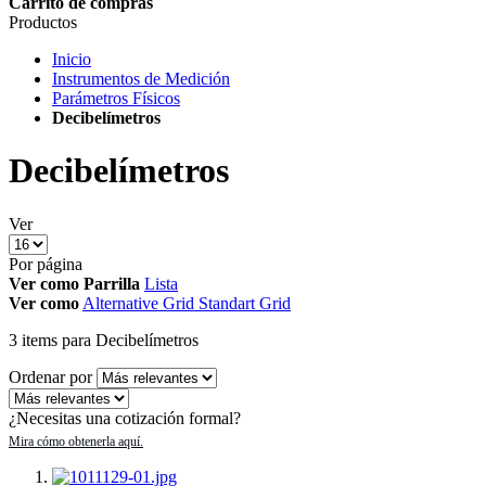
Carrito de compras
Productos
Inicio
Instrumentos de Medición
Parámetros Físicos
Decibelímetros
Decibelímetros
Ver
Por página
Ver como
Parrilla
Lista
Ver como
Alternative Grid
Standart Grid
3
items
para Decibelímetros
Ordenar por
¿Necesitas una cotización formal?