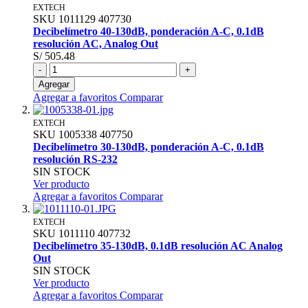
EXTECH
SKU
1011129
407730
Decibelímetro 40-130dB, ponderación A-C, 0.1dB
resolución AC, Analog Out
S/ 505.48
-
+
Agregar
Agregar a favoritos
Comparar
EXTECH
SKU
1005338
407750
Decibelímetro 30-130dB, ponderación A-C, 0.1dB
resolución RS-232
SIN STOCK
Ver producto
Agregar a favoritos
Comparar
EXTECH
SKU
1011110
407732
Decibelímetro 35-130dB, 0.1dB resolución AC Analog
Out
SIN STOCK
Ver producto
Agregar a favoritos
Comparar