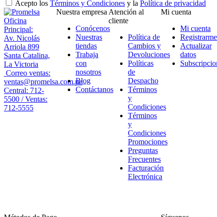
Acepto los
Términos y Condiciones
y la
Política de privacidad
Nuestra empresa
Atención al
Mi cuenta
Oficina
cliente
Conócenos
Mi cuenta
Principal:
Nuestras
Política de
Registrarme
Av. Nicolás
tiendas
Cambios y
Actualizar
Arriola 899
Trabaja
Devoluciones
datos
Santa Catalina,
con
Políticas
Subscripcio
La Victoria
nosotros
de
Correo ventas:
Blog
Despacho
ventas@promelsa.com.pe
Contáctanos
Términos
Central: 712-
y
5500 / Ventas:
Condiciones
712-5555
Términos
y
Condiciones
Promociones
Preguntas
Frecuentes
Facturación
Electrónica