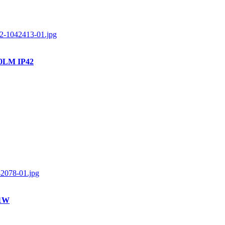
00LM IP42
 1W