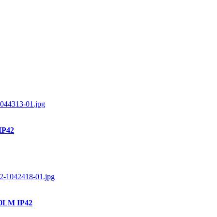
IP42
50LM IP42