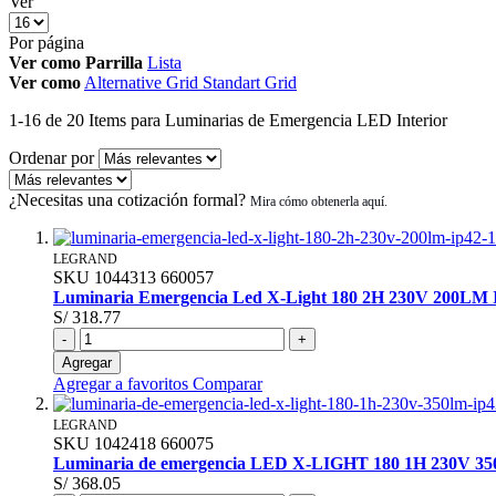
Ver
Por página
Ver como
Parrilla
Lista
Ver como
Alternative Grid
Standart Grid
1
-
16
de
20
Items
para Luminarias de Emergencia LED Interior
Ordenar por
¿Necesitas una cotización formal?
LEGRAND
SKU
1044313
660057
Luminaria Emergencia Led X-Light 180 2H 230V 200LM 
S/ 318.77
-
+
Agregar
Agregar a favoritos
Comparar
LEGRAND
SKU
1042418
660075
Luminaria de emergencia LED X-LIGHT 180 1H 230V 3
S/ 368.05