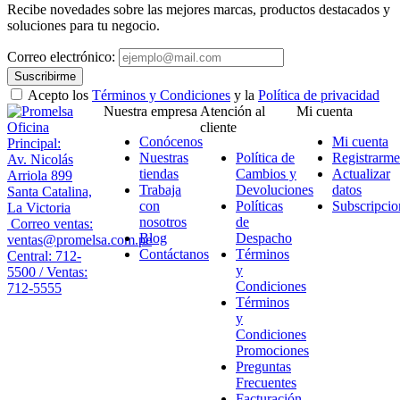
Recibe novedades sobre las mejores marcas, productos destacados y
soluciones para tu negocio.
Correo electrónico:
Suscribirme
Acepto los
Términos y Condiciones
y la
Política de privacidad
Nuestra empresa
Atención al
Mi cuenta
Oficina
cliente
Conócenos
Mi cuenta
Principal:
Nuestras
Política de
Registrarme
Av. Nicolás
tiendas
Cambios y
Actualizar
Arriola 899
Trabaja
Devoluciones
datos
Santa Catalina,
con
Políticas
Subscripcio
La Victoria
nosotros
de
Correo ventas:
Blog
Despacho
ventas@promelsa.com.pe
Contáctanos
Términos
Central: 712-
y
5500 / Ventas:
Condiciones
712-5555
Términos
y
Condiciones
Promociones
Preguntas
Frecuentes
Facturación