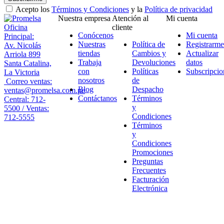
Acepto los
Términos y Condiciones
y la
Política de privacidad
Nuestra empresa
Atención al
Mi cuenta
Oficina
cliente
Conócenos
Mi cuenta
Principal:
Nuestras
Política de
Registrarme
Av. Nicolás
tiendas
Cambios y
Actualizar
Arriola 899
Trabaja
Devoluciones
datos
Santa Catalina,
con
Políticas
Subscripcio
La Victoria
nosotros
de
Correo ventas:
Blog
Despacho
ventas@promelsa.com.pe
Contáctanos
Términos
Central: 712-
y
5500 / Ventas:
Condiciones
712-5555
Términos
y
Condiciones
Promociones
Preguntas
Frecuentes
Facturación
Electrónica