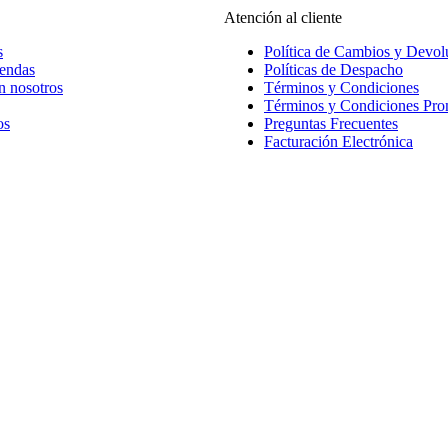
Atención al cliente
s
Política de Cambios y Devol
iendas
Políticas de Despacho
n nosotros
Términos y Condiciones
Términos y Condiciones Pr
os
Preguntas Frecuentes
Facturación Electrónica