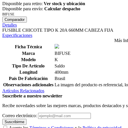
Disponible para retiro:
Ver stock y ubicación
Disponible para envío:
Calcular despacho
BIFUSE
Comparador
Detalles
FUSIBLE CHICOTE TIPO K 20A 660MM CABEZA FIJA
Especificaciones
Más In
Ficha Técnica
Marca
BIFUSE
Modelo
K
Tipo De Artículo
Saldo
Longitud
400mm
País De Fabricación
Brasil
Observaciones adicionales
La imagen del producto es referencial, lo
Artículos Relacionados
Suscríbete a nuestro newsletter
Recibe novedades sobre las mejores marcas, productos destacados y s
Correo electrónico:
Suscribirme
Acepto los
Términos y Condiciones
y la
Política de privacidad