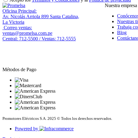
Nuestra empresa
Oficina Principal:
Conóceno
Av. Nicolás Arriola 899 Santa Catalina,
Nuestras t
La Victoria
Trabaja co
Correo ventas:
Blog
ventas@promelsa.com.pe
Contáctan
Central: 712-5500 / Ventas: 712-5555
Métodos de Pago
Promotores Eléctricos S.A. 2025 © Todos los derechos reservados.
Powered by