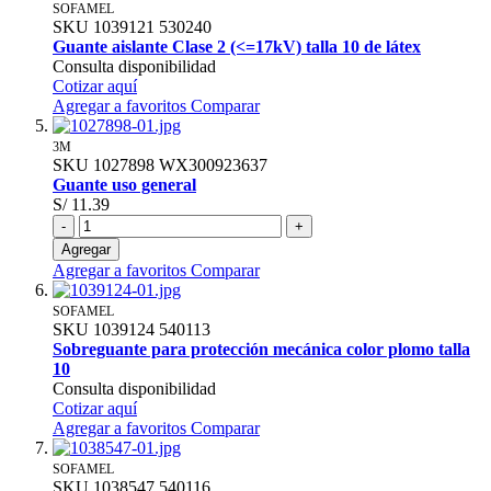
SOFAMEL
SKU
1039121
530240
Guante aislante Clase 2 (<=17kV) talla 10 de látex
Consulta disponibilidad
Cotizar aquí
Agregar a favoritos
Comparar
3M
SKU
1027898
WX300923637
Guante uso general
S/ 11.39
-
+
Agregar
Agregar a favoritos
Comparar
SOFAMEL
SKU
1039124
540113
Sobreguante para protección mecánica color plomo talla
10
Consulta disponibilidad
Cotizar aquí
Agregar a favoritos
Comparar
SOFAMEL
SKU
1038547
540116