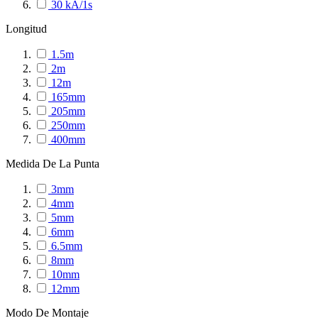
30 kA/1s
Longitud
1.5m
2m
12m
165mm
205mm
250mm
400mm
Medida De La Punta
3mm
4mm
5mm
6mm
6.5mm
8mm
10mm
12mm
Modo De Montaje