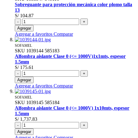
Sobreguante para protección mecánica color plomo talla
13
S/ 104.87
-
+
Agregar
Agregar a favoritos
Comparar
SOFAMEL
SKU
1039144
585183
Alfombra aislante Clase 0 (<= 1000V)1x1mts, espesor
1.5mm
S/ 175.61
-
+
Agregar
Agregar a favoritos
Comparar
SOFAMEL
SKU
1039145
585184
Alfombra aislante Clase 0 (<= 1000V) 1x10mts, espesor
1.5mm
S/ 1,737.83
-
+
Agregar
Agregar a favoritos
Comparar