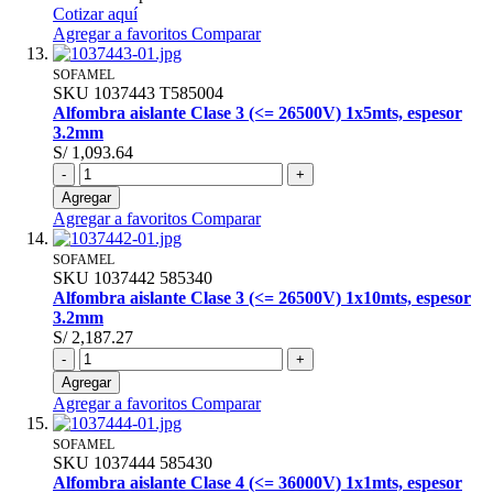
Cotizar aquí
Agregar a favoritos
Comparar
SOFAMEL
SKU
1037443
T585004
Alfombra aislante Clase 3 (<= 26500V) 1x5mts, espesor
3.2mm
S/ 1,093.64
-
+
Agregar
Agregar a favoritos
Comparar
SOFAMEL
SKU
1037442
585340
Alfombra aislante Clase 3 (<= 26500V) 1x10mts, espesor
3.2mm
S/ 2,187.27
-
+
Agregar
Agregar a favoritos
Comparar
SOFAMEL
SKU
1037444
585430
Alfombra aislante Clase 4 (<= 36000V) 1x1mts, espesor