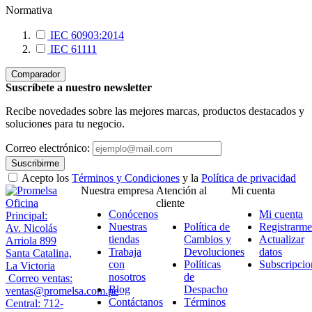
Normativa
IEC 60903:2014
IEC 61111
Comparador
Suscríbete a nuestro newsletter
Recibe novedades sobre las mejores marcas, productos destacados y
soluciones para tu negocio.
Correo electrónico:
Suscribirme
Acepto los
Términos y Condiciones
y la
Política de privacidad
Nuestra empresa
Atención al
Mi cuenta
Oficina
cliente
Conócenos
Mi cuenta
Principal:
Nuestras
Política de
Registrarme
Av. Nicolás
tiendas
Cambios y
Actualizar
Arriola 899
Trabaja
Devoluciones
datos
Santa Catalina,
con
Políticas
Subscripcio
La Victoria
nosotros
de
Correo ventas:
Blog
Despacho
ventas@promelsa.com.pe
Contáctanos
Términos
Central: 712-