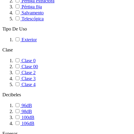
Pértiga extractora
Pértiga fija
Salvamento
Telescópica
Tipo De Uso
Exterior
Clase
Clase 0
Clase 00
Clase 2
Clase 3
Clase 4
Decibeles
96dB
98dB
100dB
106dB
Espesor