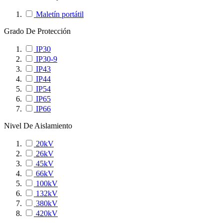
Maletín portátil
Grado De Protección
IP30
IP30-9
IP43
IP44
IP54
IP65
IP66
Nivel De Aislamiento
20kV
26kV
45kV
66kV
100kV
132kV
380kV
420kV