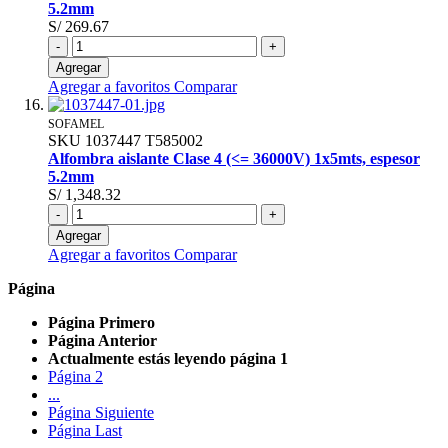
5.2mm
S/ 269.67
-
+
Agregar
Agregar a favoritos
Comparar
SOFAMEL
SKU
1037447
T585002
Alfombra aislante Clase 4 (<= 36000V) 1x5mts, espesor
5.2mm
S/ 1,348.32
-
+
Agregar
Agregar a favoritos
Comparar
Página
Página
Primero
Página
Anterior
Actualmente estás leyendo página
1
Página
2
...
Página
Siguiente
Página
Last