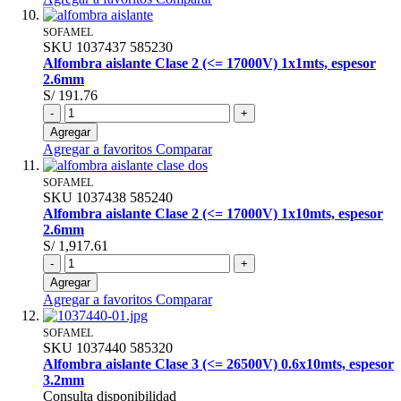
SOFAMEL
SKU
1037437
585230
Alfombra aislante Clase 2 (<= 17000V) 1x1mts, espesor
2.6mm
S/ 191.76
-
+
Agregar
Agregar a favoritos
Comparar
SOFAMEL
SKU
1037438
585240
Alfombra aislante Clase 2 (<= 17000V) 1x10mts, espesor
2.6mm
S/ 1,917.61
-
+
Agregar
Agregar a favoritos
Comparar
SOFAMEL
SKU
1037440
585320
Alfombra aislante Clase 3 (<= 26500V) 0.6x10mts, espesor
3.2mm
Consulta disponibilidad