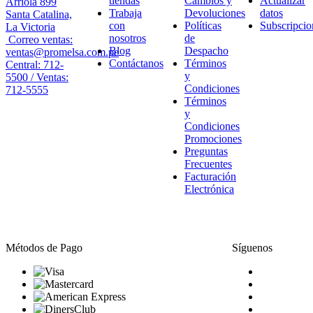
tiendas
Cambios y
Actualizar
Arriola 899
Trabaja
Devoluciones
datos
Santa Catalina,
con
Políticas
Subscripcio
La Victoria
nosotros
de
Correo ventas:
Blog
Despacho
ventas@promelsa.com.pe
Contáctanos
Términos
Central: 712-
y
5500 / Ventas:
Condiciones
712-5555
Términos
y
Condiciones
Promociones
Preguntas
Frecuentes
Facturación
Electrónica
Métodos de Pago
Síguenos