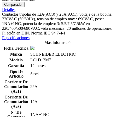
Comparador
Detalles
Contactor tripolar de 12A(AC3) y 25A(AC1), voltaje de la bobina
220VAC (50/60Hz), tensión de empleo max.: 690VAC, posee
1NA+1NC, potencia de empleo: 3/ 5.5/7.5/7.5kW en
220/400/500/690VAC, vida mecánica: 20 millones de operaciones.
Fijación en DIN. Norma IEC 94 7-4-1.
Especificaciones
Más Información
Ficha Técnica
Marca
SCHNEIDER ELECTRIC
Modelo
LC1D12M7
Garantía
12 meses
Tipo De
Stock
Artículo
Corriente De
Conmutación
25A
(Ac1)
Corriente De
Conmutación
12A
(Ac3)
N° De
1NA+1NC
Contactos