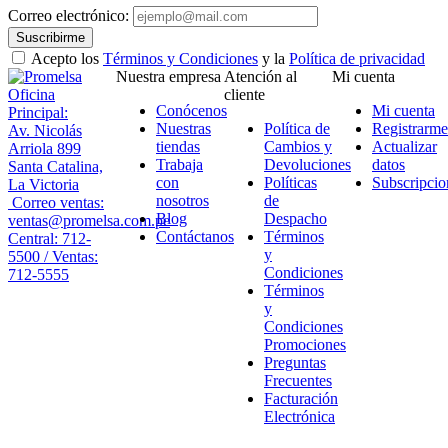
Correo electrónico:
Suscribirme
Acepto los
Términos y Condiciones
y la
Política de privacidad
Nuestra empresa
Atención al
Mi cuenta
Oficina
cliente
Conócenos
Mi cuenta
Principal:
Nuestras
Política de
Registrarme
Av. Nicolás
tiendas
Cambios y
Actualizar
Arriola 899
Trabaja
Devoluciones
datos
Santa Catalina,
con
Políticas
Subscripcio
La Victoria
nosotros
de
Correo ventas:
Blog
Despacho
ventas@promelsa.com.pe
Contáctanos
Términos
Central: 712-
y
5500 / Ventas:
Condiciones
712-5555
Términos
y
Condiciones
Promociones
Preguntas
Frecuentes
Facturación
Electrónica