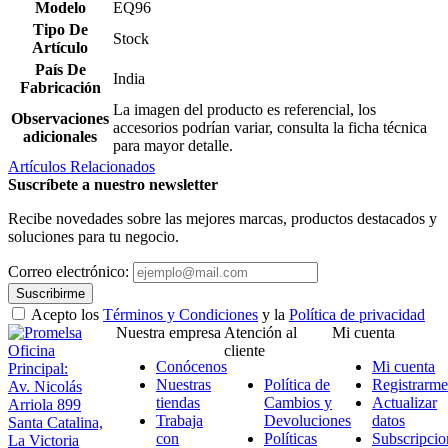
Modelo
EQ96
Tipo De
Stock
Artículo
País De
India
Fabricación
La imagen del producto es referencial, los
Observaciones
accesorios podrían variar, consulta la ficha técnica
adicionales
para mayor detalle.
Artículos Relacionados
Suscríbete a nuestro newsletter
Recibe novedades sobre las mejores marcas, productos destacados y
soluciones para tu negocio.
Correo electrónico:
Suscribirme
Acepto los
Términos y Condiciones
y la
Política de privacidad
Nuestra empresa
Atención al
Mi cuenta
Oficina
cliente
Conócenos
Mi cuenta
Principal:
Nuestras
Política de
Registrarme
Av. Nicolás
tiendas
Cambios y
Actualizar
Arriola 899
Trabaja
Devoluciones
datos
Santa Catalina,
con
Políticas
Subscripcio
La Victoria