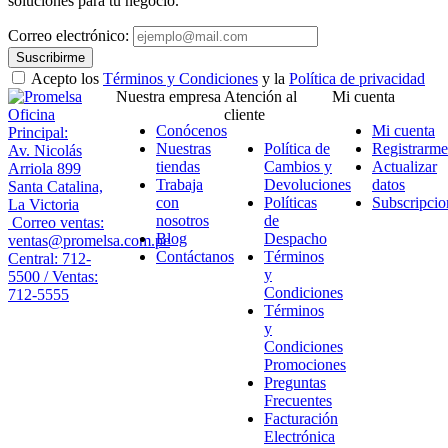
soluciones para tu negocio.
Correo electrónico:
Suscribirme
Acepto los
Términos y Condiciones
y la
Política de privacidad
Nuestra empresa
Atención al
Mi cuenta
Oficina
cliente
Conócenos
Mi cuenta
Principal:
Nuestras
Política de
Registrarme
Av. Nicolás
tiendas
Cambios y
Actualizar
Arriola 899
Trabaja
Devoluciones
datos
Santa Catalina,
con
Políticas
Subscripcio
La Victoria
nosotros
de
Correo ventas:
Blog
Despacho
ventas@promelsa.com.pe
Contáctanos
Términos
Central: 712-
y
5500 / Ventas:
Condiciones
712-5555
Términos
y
Condiciones
Promociones
Preguntas
Frecuentes
Facturación
Electrónica