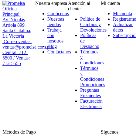
Nuestra empresa
Atención al
Mi cuenta
Oficina
cliente
Conócenos
Mi cuenta
Principal:
Nuestras
Política de
Registrarme
Av. Nicolás
tiendas
Cambios y
Actualizar
Arriola 899
Trabaja
Devoluciones
datos
Santa Catalina,
con
Políticas
Subscripcio
La Victoria
nosotros
de
Correo ventas:
Blog
Despacho
ventas@promelsa.com.pe
Contáctanos
Términos
Central: 712-
y
5500 / Ventas:
Condiciones
712-5555
Términos
y
Condiciones
Promociones
Preguntas
Frecuentes
Facturación
Electrónica
Métodos de Pago
Síguenos