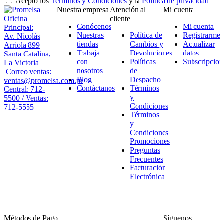
Acepto los
Términos y Condiciones
y la
Política de privacidad
Nuestra empresa
Atención al
Mi cuenta
Oficina
cliente
Conócenos
Mi cuenta
Principal:
Nuestras
Política de
Registrarme
Av. Nicolás
tiendas
Cambios y
Actualizar
Arriola 899
Trabaja
Devoluciones
datos
Santa Catalina,
con
Políticas
Subscripcio
La Victoria
nosotros
de
Correo ventas:
Blog
Despacho
ventas@promelsa.com.pe
Contáctanos
Términos
Central: 712-
y
5500 / Ventas:
Condiciones
712-5555
Términos
y
Condiciones
Promociones
Preguntas
Frecuentes
Facturación
Electrónica
Métodos de Pago
Síguenos