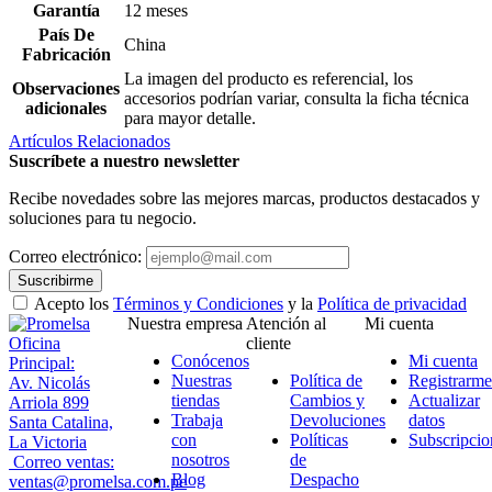
Garantía
12 meses
País De
China
Fabricación
La imagen del producto es referencial, los
Observaciones
accesorios podrían variar, consulta la ficha técnica
adicionales
para mayor detalle.
Artículos Relacionados
Suscríbete a nuestro newsletter
Recibe novedades sobre las mejores marcas, productos destacados y
soluciones para tu negocio.
Correo electrónico:
Suscribirme
Acepto los
Términos y Condiciones
y la
Política de privacidad
Nuestra empresa
Atención al
Mi cuenta
Oficina
cliente
Conócenos
Mi cuenta
Principal:
Nuestras
Política de
Registrarme
Av. Nicolás
tiendas
Cambios y
Actualizar
Arriola 899
Trabaja
Devoluciones
datos
Santa Catalina,
con
Políticas
Subscripcio
La Victoria
nosotros
de
Correo ventas:
Blog
Despacho
ventas@promelsa.com.pe