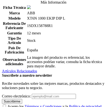
Más Información
Ficha Técnica
Marca
ABB
Modelo
XT6N 1000 EKIP DIP L
Referencia De
1SDX158788R1
Fabricante
Garantía
12 meses
Tipo De
Stock
Artículo
País De
España
Fabricación
La imagen del producto es referencial, los
Observaciones
accesorios podrían variar, consulta la ficha técnica
adicionales
para mayor detalle.
Artículos Relacionados
Suscríbete a nuestro newsletter
Recibe novedades sobre las mejores marcas, productos destacados y
soluciones para tu negocio.
Correo electrónico:
Suscribirme
Acepto los
Términos y Condiciones
y la
Política de privacidad