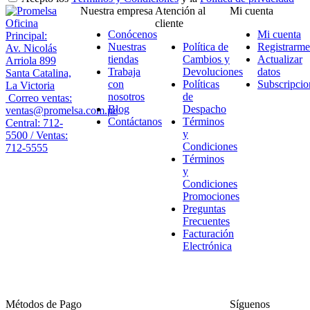
Nuestra empresa
Atención al
Mi cuenta
Oficina
cliente
Conócenos
Mi cuenta
Principal:
Nuestras
Política de
Registrarme
Av. Nicolás
tiendas
Cambios y
Actualizar
Arriola 899
Trabaja
Devoluciones
datos
Santa Catalina,
con
Políticas
Subscripcio
La Victoria
nosotros
de
Correo ventas:
Blog
Despacho
ventas@promelsa.com.pe
Contáctanos
Términos
Central: 712-
y
5500 / Ventas:
Condiciones
712-5555
Términos
y
Condiciones
Promociones
Preguntas
Frecuentes
Facturación
Electrónica
Métodos de Pago
Síguenos