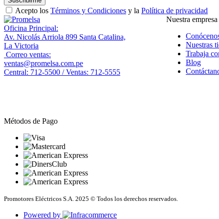
Suscribirme
Acepto los
Términos y Condiciones
y la
Política de privacidad
Nuestra empresa
Oficina Principal:
Conóceno
Av. Nicolás Arriola 899 Santa Catalina,
Nuestras t
La Victoria
Trabaja co
Correo ventas:
Blog
ventas@promelsa.com.pe
Contáctan
Central: 712-5500 / Ventas: 712-5555
Métodos de Pago
Promotores Eléctricos S.A. 2025 © Todos los derechos reservados.
Powered by