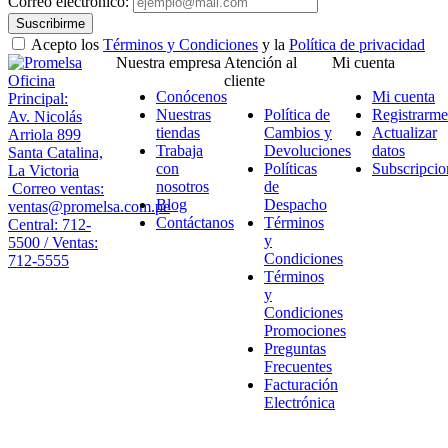
Correo electrónico:
Suscribirme
Acepto los
Términos y Condiciones
y la
Política de privacidad
Nuestra empresa
Atención al
Mi cuenta
Oficina
cliente
Conócenos
Mi cuenta
Principal:
Nuestras
Política de
Registrarme
Av. Nicolás
tiendas
Cambios y
Actualizar
Arriola 899
Trabaja
Devoluciones
datos
Santa Catalina,
con
Políticas
Subscripcio
La Victoria
nosotros
de
Correo ventas:
Blog
Despacho
ventas@promelsa.com.pe
Contáctanos
Términos
Central: 712-
y
5500 / Ventas:
Condiciones
712-5555
Términos
y
Condiciones
Promociones
Preguntas
Frecuentes
Facturación
Electrónica