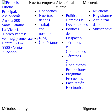
Nuestra empresa
Atención al
Mi cuenta
Oficina
cliente
Conócenos
Mi cuenta
Principal:
Nuestras
Política de
Registrarme
Av. Nicolás
tiendas
Cambios y
Actualizar
Arriola 899
Trabaja
Devoluciones
datos
Santa Catalina,
con
Políticas
Subscripcio
La Victoria
nosotros
de
Correo ventas:
Blog
Despacho
ventas@promelsa.com.pe
Contáctanos
Términos
Central: 712-
y
5500 / Ventas:
Condiciones
712-5555
Términos
y
Condiciones
Promociones
Preguntas
Frecuentes
Facturación
Electrónica
Métodos de Pago
Síguenos