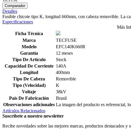
TECFUSE
Comparador
Detalles
Fusible chicote tipo K, longitud 660mm, con cabeza removible. La cabez
Especificaciones
Más In
Ficha Técnica
Marca
TECFUSE
Modelo
EFC140K660R
Garantía
12 meses
Tipo De Artículo
Stock
Capacidad De Corriente
140A
Longitud
400mm
Tipo De Cabeza
Removible
Tipo (Velocidad)
K
Voltaje
38kV
País De Fabricación
Brasil
Observaciones adicionales
La imagen del producto es referencial, lo
Artículos Relacionados
Suscríbete a nuestro newsletter
Recibe novedades sobre las mejores marcas, productos destacados y s