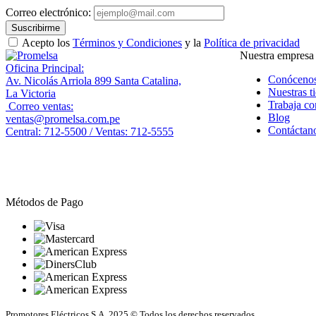
Correo electrónico:
Suscribirme
Acepto los
Términos y Condiciones
y la
Política de privacidad
Nuestra empresa
Oficina Principal:
Conóceno
Av. Nicolás Arriola 899 Santa Catalina,
Nuestras t
La Victoria
Trabaja co
Correo ventas:
Blog
ventas@promelsa.com.pe
Contáctan
Central: 712-5500 / Ventas: 712-5555
Métodos de Pago
Promotores Eléctricos S.A. 2025 © Todos los derechos reservados.