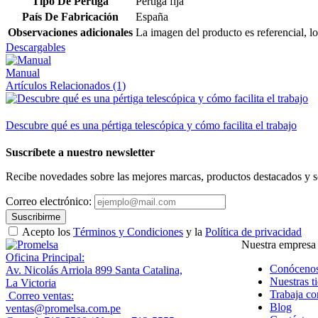
Tipo De Pértiga
Pértiga fija
País De Fabricación
España
Observaciones adicionales
La imagen del producto es referencial, lo
Descargables
Manual
Artículos Relacionados (1)
Descubre qué es una pértiga telescópica y cómo facilita el trabajo
Suscríbete a nuestro newsletter
Recibe novedades sobre las mejores marcas, productos destacados y s
Correo electrónico:
Suscribirme
Acepto los
Términos y Condiciones
y la
Política de privacidad
Nuestra empresa
Oficina Principal:
Conóceno
Av. Nicolás Arriola 899 Santa Catalina,
Nuestras t
La Victoria
Trabaja co
Correo ventas:
Blog
ventas@promelsa.com.pe