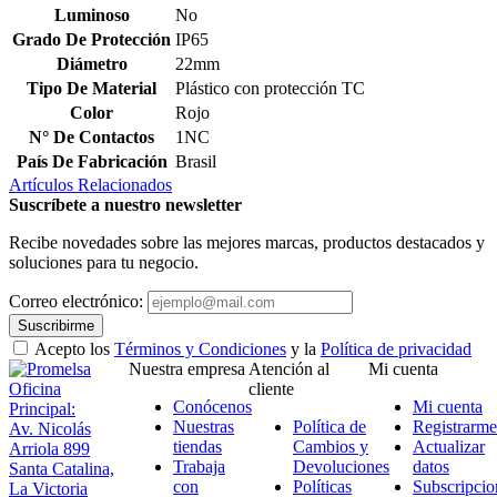
Luminoso
No
Grado De Protección
IP65
Diámetro
22mm
Tipo De Material
Plástico con protección TC
Color
Rojo
N° De Contactos
1NC
País De Fabricación
Brasil
Artículos Relacionados
Suscríbete a nuestro newsletter
Recibe novedades sobre las mejores marcas, productos destacados y
soluciones para tu negocio.
Correo electrónico:
Suscribirme
Acepto los
Términos y Condiciones
y la
Política de privacidad
Nuestra empresa
Atención al
Mi cuenta
Oficina
cliente
Conócenos
Mi cuenta
Principal:
Nuestras
Política de
Registrarme
Av. Nicolás
tiendas
Cambios y
Actualizar
Arriola 899
Trabaja
Devoluciones
datos
Santa Catalina,
con
Políticas
Subscripcio
La Victoria