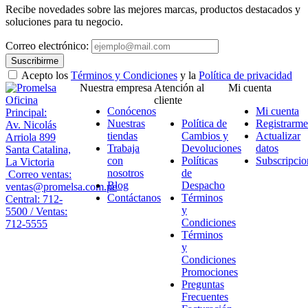
Recibe novedades sobre las mejores marcas, productos destacados y
soluciones para tu negocio.
Correo electrónico:
Suscribirme
Acepto los
Términos y Condiciones
y la
Política de privacidad
Nuestra empresa
Atención al
Mi cuenta
Oficina
cliente
Conócenos
Mi cuenta
Principal:
Nuestras
Política de
Registrarme
Av. Nicolás
tiendas
Cambios y
Actualizar
Arriola 899
Trabaja
Devoluciones
datos
Santa Catalina,
con
Políticas
Subscripcio
La Victoria
nosotros
de
Correo ventas:
Blog
Despacho
ventas@promelsa.com.pe
Contáctanos
Términos
Central: 712-
y
5500 / Ventas:
Condiciones
712-5555
Términos
y
Condiciones
Promociones
Preguntas
Frecuentes