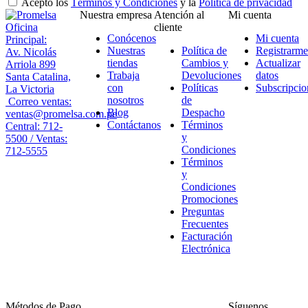
Acepto los
Términos y Condiciones
y la
Política de privacidad
Nuestra empresa
Atención al
Mi cuenta
Oficina
cliente
Conócenos
Mi cuenta
Principal:
Nuestras
Política de
Registrarme
Av. Nicolás
tiendas
Cambios y
Actualizar
Arriola 899
Trabaja
Devoluciones
datos
Santa Catalina,
con
Políticas
Subscripcio
La Victoria
nosotros
de
Correo ventas:
Blog
Despacho
ventas@promelsa.com.pe
Contáctanos
Términos
Central: 712-
y
5500 / Ventas:
Condiciones
712-5555
Términos
y
Condiciones
Promociones
Preguntas
Frecuentes
Facturación
Electrónica
Métodos de Pago
Síguenos