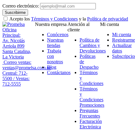
Correo electrónico:
Suscribirme
Acepto los
Términos y Condiciones
y la
Política de privacidad
Nuestra empresa
Atención al
Mi cuenta
Oficina
cliente
Conócenos
Mi cuenta
Principal:
Nuestras
Política de
Registrarme
Av. Nicolás
tiendas
Cambios y
Actualizar
Arriola 899
Trabaja
Devoluciones
datos
Santa Catalina,
con
Políticas
Subscripcio
La Victoria
nosotros
de
Correo ventas:
Blog
Despacho
ventas@promelsa.com.pe
Contáctanos
Términos
Central: 712-
y
5500 / Ventas:
Condiciones
712-5555
Términos
y
Condiciones
Promociones
Preguntas
Frecuentes
Facturación
Electrónica